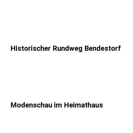
IMG_1473 (002)
IMG_1474 (002)
0bf013a8-9ce8-4bd8-9f44-81c768afe910 (002)
Historischer Rundweg Bendestorf
acab31b3-8286-4df0-b22a-753c470d8657 (002)
8cf45a44-e3d8-4115-aa32-01b10fe8bd95 (002)
6ae85b0b-20bd-46ee-b57f-6b30de78e824 (002)
Modenschau im Heimathaus
IMG_1703 (002)
IMG_1722 (002)