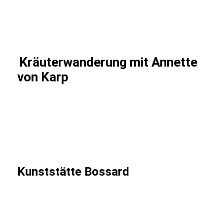
IMG_1426 (002)
IMG_1427 (002)
Kräuterwanderung mit Annette
von Karp
IMG_1449 (002)
IMG_1450 (002)
IMG_1456 (002)
Kunststätte Bossard
91912734-9b4b-4b9f-b84c-6094bca7c426 (002)
02cf20b0-6fa2-4e8f-b404-ed64ccc7e27a (002)