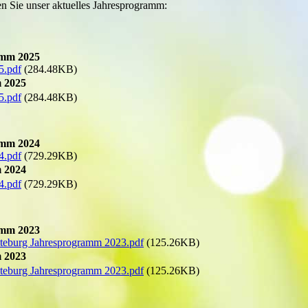
n Sie unser aktuelles Jahresprogramm:
amm 2025
5.pdf
(284.48KB)
 2025
5.pdf
(284.48KB)
amm 2024
4.pdf
(729.29KB)
 2024
4.pdf
(729.29KB)
amm 2023
steburg Jahresprogramm 2023.pdf
(125.26KB)
 2023
steburg Jahresprogramm 2023.pdf
(125.26KB)