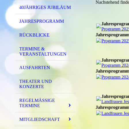
Nachstehend finde
40JÄHRIGES JUBILÄUM
JAHRESPROGRAMM
Jahresprogr
Programm 202
Jahresprogramm
RÜCKBLICKE
Programm 202
TERMINE &
VERANSTALTUNGEN
Jahresprogr
Programm 202
AUSFAHRTEN
Jahresprogramm
Programm 202
THEATER UND
KONZERTE
Jahresprogr
REGELMÄSSIGE T
Landfrauen Je
ERMINE
Jahresprogramm
Landfrauen Je
MITGLIEDSCHAFT