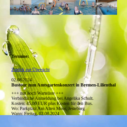
Termine:
Zurück zur Übersicht
02.08.2024
Bustour zum Amtsgartenkonzert in Bremen-Lilienthal
+++ nur noch Warteliste +++
Verbindliche Anmeldung bei Angelika Schult.
Kosten: 45,00 EUR plus Kosten für den Bus.
Wo: Parkplatz Am Alten Moor, Jesteburg
Wann: Freitag, 02.08.2024